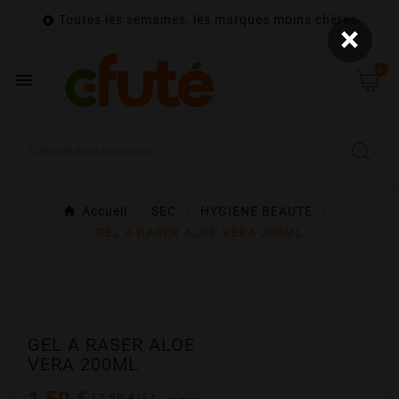
Toutes les semaines, les marques moins chères

×
0

Accueil
SEC
HYGIENE BEAUTE
GEL A RASER ALOE VERA 200ML
GEL A RASER ALOE
VERA 200ML
1,50 €
(7,50 €/L)