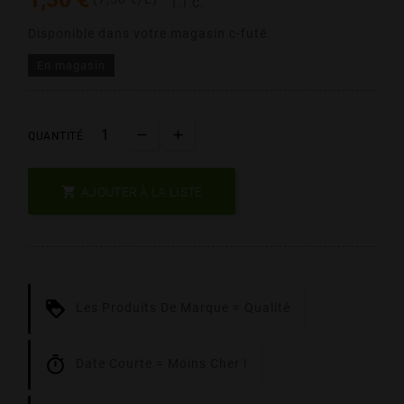
T.T.C.
Disponible dans votre magasin c-futé
En magasin
QUANTITÉ

AJOUTER À LA LISTE
Les Produits De Marque = Qualité
Date Courte = Moins Cher !