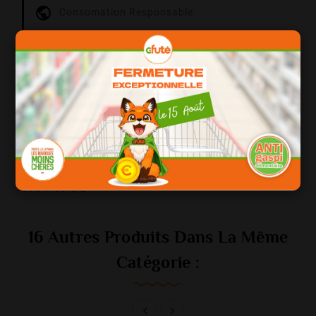
Consomation Responsable
La description
Détails du produit
soit 7.50 €/L
16 Autres Produits Dans La Même
Catégorie :

