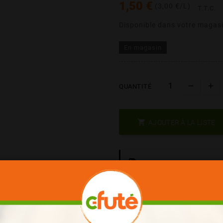
1,50 €
(3,00 €/L)
T.T.C.
Disponible dans votre magasi
En magasin
QUANTITÉ

AJOUTER À LA LISTE
Les Produits De Marq
Date Courte = Moins C