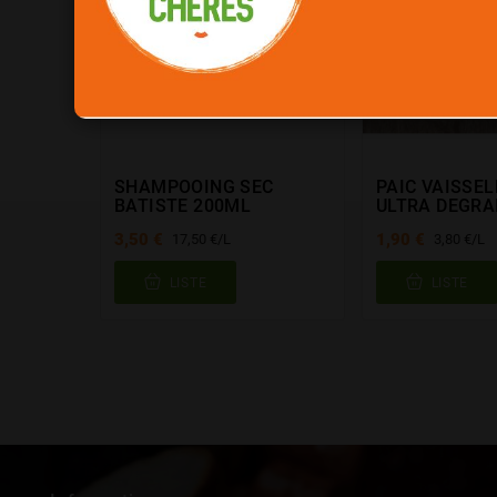
SHAMPOOING SEC
PAIC VAISSEL
BATISTE 200ML
ULTRA DEGRA
3,50 €
1,90 €
17,50 €/L
3,80 €/L
LISTE
LISTE