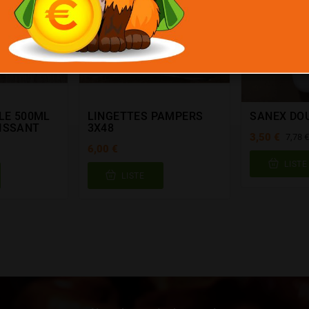
LE 500ML
LINGETTES PAMPERS
SANEX DO
ISSANT
3X48
3,50 €
7,78 
6,00 €
LISTE
LISTE