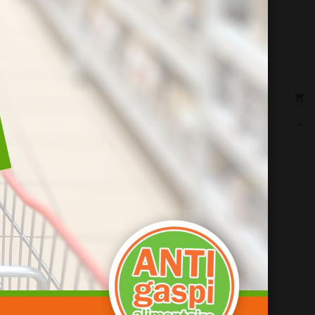
sable


 :

