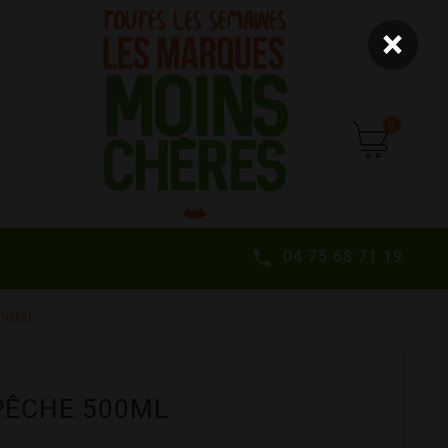
×
0
04 75 68 71 19

00ML
PÊCHE 500ML