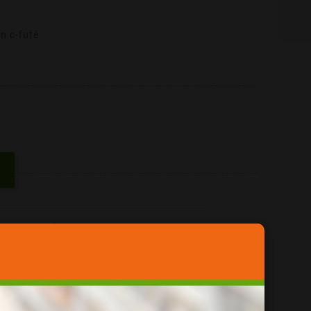
n c-futé
ue = Qualité
her !