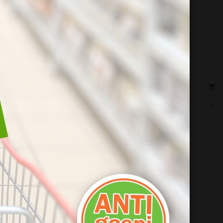
sable


 :

