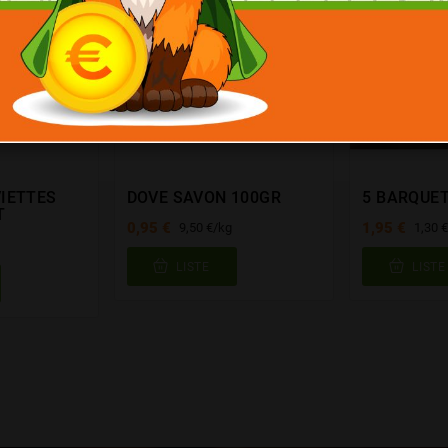
IETTES
DOVE SAVON 100GR
5 BARQUET
T
0,95 €
1,95 €
9,50 €/kg
1,30 
LISTE
LISTE