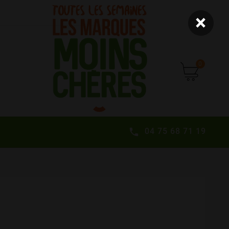
×
0
04 75 68 71 19
