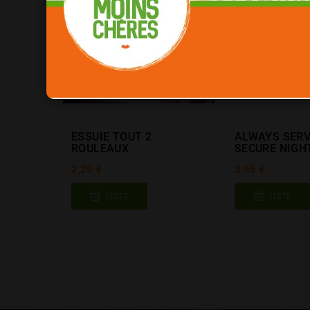
ESSUIE TOUT 2
ALWAYS SERV
ROULEAUX
SECURE NIGH
2,20 €
3,95 €
LISTE
LISTE