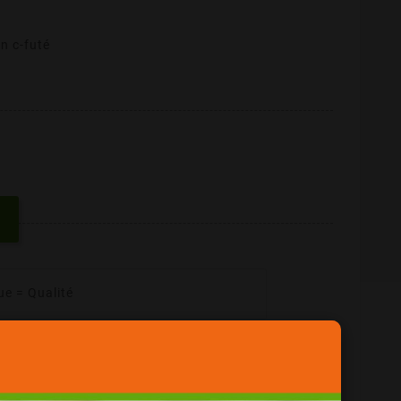
n c-futé
ue = Qualité
her !