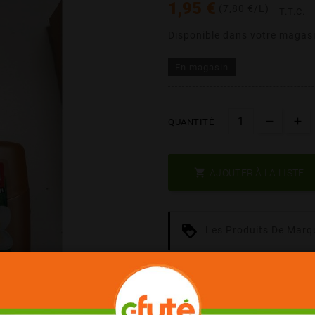
1,95 €
(7,80 €/L)
T.T.C.
Disponible dans votre magasi
En magasin
QUANTITÉ

AJOUTER À LA LISTE
Les Produits De Marq
Date Courte = Moins C