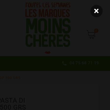
×
0
04 75 68 71 19

GP 500 GRS
ASTA DI
500 GRS