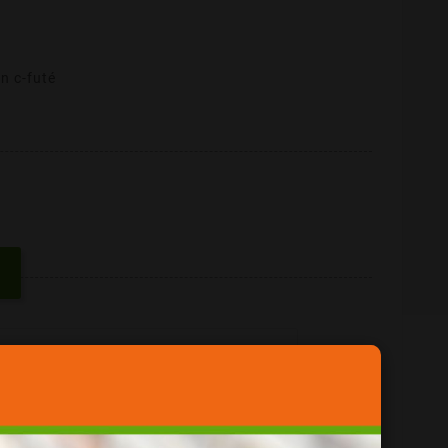
n c-futé
ue = Qualité
her !