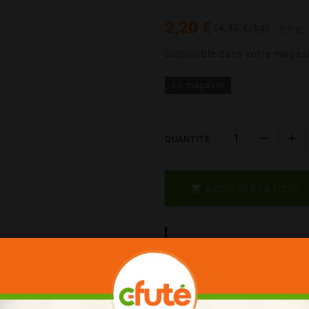
2,20 €
(4,40 €/kg)
T.T.C.
Disponible dans votre magasi
En magasin
QUANTITÉ

AJOUTER À LA LISTE
Les Produits De Marq
Date Courte = Moins C