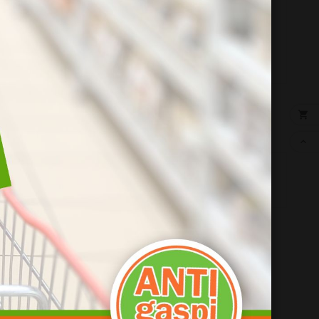
sable


 :

