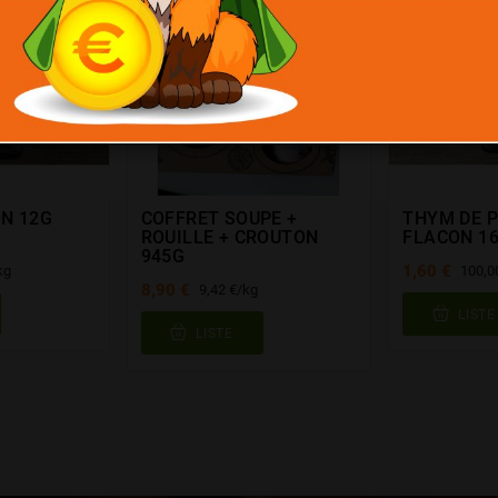
N 12G
COFFRET SOUPE +
THYM DE P
ROUILLE + CROUTON
FLACON 1
945G
1,60 €
kg
100,0
8,90 €
9,42 €/kg
LISTE
LISTE