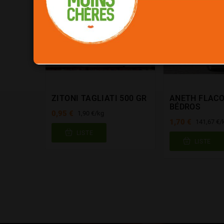
ZITONI TAGLIATI 500 GR
ANETH FLACO
BÉDROS
0,95 €
1,90 €/kg
1,70 €
141,67 €/
LISTE
LISTE