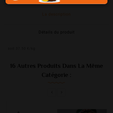
La description
Détails du produit
soit 37.50 €/kg
16 Autres Produits Dans La Même
Catégorie :

