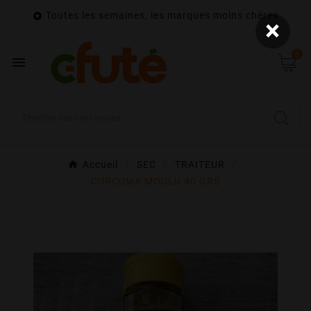
Toutes les semaines, les marques moins chères

×
0

Accueil
SEC
TRAITEUR
CURCUMA MOULU 40 GRS