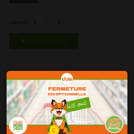
QUANTITÉ

AJOUTER À LA LISTE
Les Produits De Marque = Qualité
Date Courte = Moins Cher !
Consomation Responsable