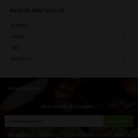
MAGASIN SAINT-VALLIER
DIVERS
FRAIS

SEC

SURGELE


Informations
Newsletter Arrivages !
D'ACCORD
Vous pouvez vous désinscrire à tout moment. Vous trouverez