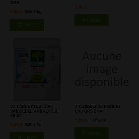
GRS
2,90 €
1,50 €
5,68 €/kg
LISTE
LISTE
32 TABLETTES LAVE
4 CUISSES DE POULET
VAISSELLE ARBRE VERT
800 GRS ENV
584G
5,56 €
6,95 €/kg
4,90 €
8,39 €/kg
LISTE
LISTE