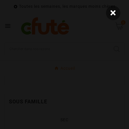
Toutes les semaines, les marques moins chères

×
0

Accueil
SOUS FAMILLE
SEC