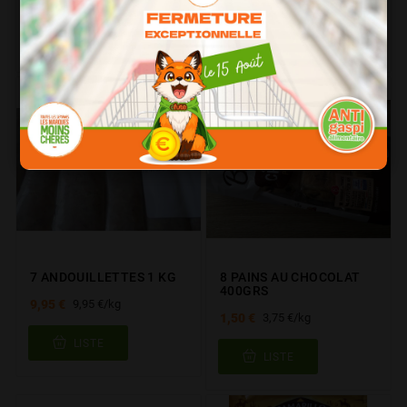
1,70 €
1,70 €
4,59 €/kg
LISTE
LISTE
7 ANDOUILLETTES 1 KG
8 PAINS AU CHOCOLAT
400GRS
9,95 €
9,95 €/kg
1,50 €
3,75 €/kg
LISTE
LISTE