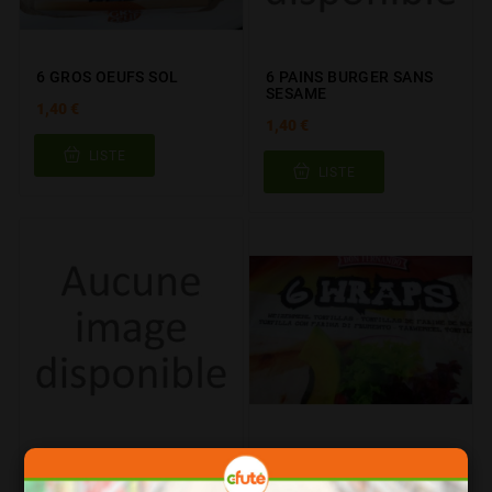
6 GROS OEUFS SOL
6 PAINS BURGER SANS
SESAME
1,40 €
1,40 €
LISTE
LISTE
6 TORTILLAS 25CM
6 WRAPS 370 GR