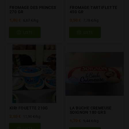
FROMAGE DES PRINCES
FROMAGE TARTIFLETTE
270 GR
450 GR
1,80 €
3,50 €
6,67 €/kg
7,78 €/kg
LISTE
LISTE
KIRI FOUETTE 210G
LA BUCHE CREMEUSE
SOIGNON 180 GRS
2,50 €
11,90 €/kg
1,70 €
9,44 €/kg
LISTE