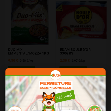
DUO MIX
EDAM BOULE D'OR
EMMENTAL/MOZZA 1KG
330GRS
9,50 €
2,30 €
9,50 €/kg
6,97 €/kg
LISTE
LISTE