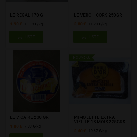
LE REGAL 170 G
LE VERCHICORS 250GR
1,90 €
2,80 €
11,18 €/kg
11,20 €/kg
LISTE
LISTE
NOUVEAU
LE VICAIRE 230 GR
MIMOLETTE EXTRA
VIEILLE 18 MOIS 225GRS
1,80 €
7,83 €/kg
2,40 €
10,67 €/kg