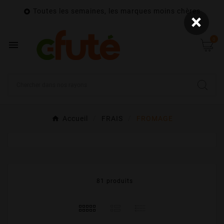
Toutes les semaines, les marques moins chères

×
0

Accueil
FRAIS
FROMAGE
81 produits