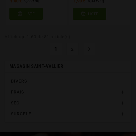
1,40 €
1,90 €
9,33 €/kg
6,33 €/kg
LISTE
LISTE
Affichage 1-60 de 81 article(s)
1

2
MAGASIN SAINT-VALLIER
DIVERS
FRAIS

SEC

SURGELE
