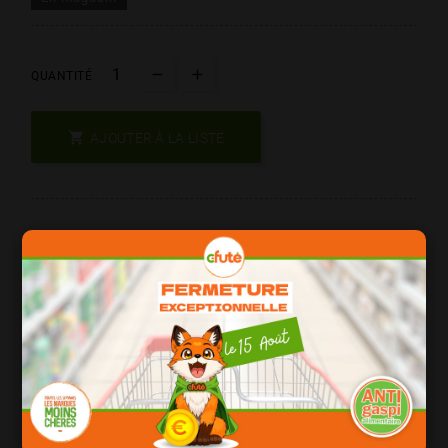
QUANTITÉ

AJOUTER À LA LISTE
Les Produits De Marque = Qualité
Date Courte = Moins Cher !
Consomation Responsable