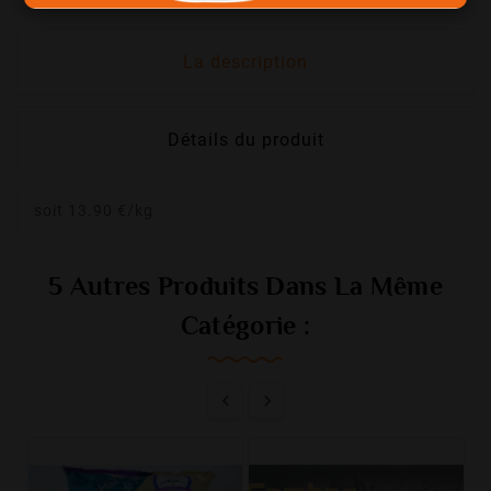
La description
Détails du produit
soit 13.90 €/kg
5 Autres Produits Dans La Même
Catégorie :

