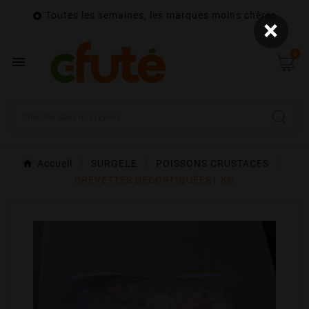
Toutes les semaines, les marques moins chères

×
0

Accueil
SURGELE
POISSONS CRUSTACES
CREVETTES DECORTIQUÉES1 KG