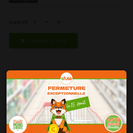
QUANTITÉ

AJOUTER À LA LISTE
Les Produits De Marque = Qualité
Date Courte = Moins Cher !
Consomation Responsable