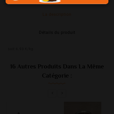
La description
Détails du produit
soit 6.93 €/kg
16 Autres Produits Dans La Même
Catégorie :

