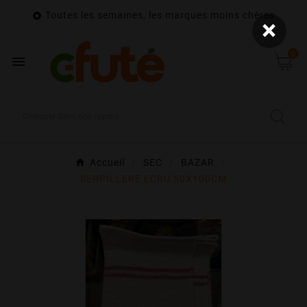
Toutes les semaines, les marques moins chères

×
0

Accueil
SEC
BAZAR
SERPILLERE ECRU 50X100CM