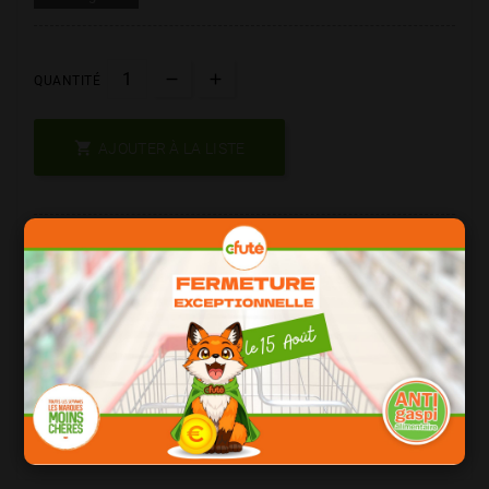
QUANTITÉ

AJOUTER À LA LISTE
Les Produits De Marque = Qualité
Date Courte = Moins Cher !
Consomation Responsable